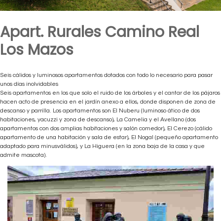
Apart. Rurales Camino Real
Los Mazos
Seis cálidos y luminosos apartamentos dotados con todo lo necesario para pasar
unos días inolvidables
Seis apartamentos en los que solo el ruido de los árboles y el cantar de los pájaros
hacen acto de presencia en el jardín anexo a ellos, donde disponen de zona de
descanso y parrilla. Los apartamentos son El Nuberu (luminoso ático de dos
habitaciones, yacuzzi y zona de descanso), La Camelia y el Avellano (dos
apartamentos con dos amplias habitaciones y salón comedor), El Cerezo (cálido
apartamento de una habitación y sala de estar), El Nogal (pequeño apartamento
adaptado para minusválidos), y La Higuera (en la zona baja de la casa y que
admite mascota).