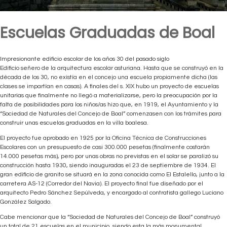
Escuelas Graduadas de Boal
Impresionante edificio escolar de los años 30 del pasado siglo
Edificio señero de la arquitectura escolar asturiana. Hasta que se construyó en la
década de los 30, no existía en el concejo una escuela propiamente dicha (las
clases se impartían en casas). A finales del s. XIX hubo un proyecto de escuelas
unitarias que finalmente no llegó a materializarse, pero la preocupación por la
falta de posibilidades para los niños/as hizo que, en 1919, el Ayuntamiento y la
“Sociedad de Naturales del Concejo de Boal” comenzasen con los trámites para
construir unas escuelas graduadas en la villa boalesa.
El proyecto fue aprobado en 1925 por la Oficina Técnica de Construcciones
Escolares con un presupuesto de casi 300.000 pesetas (finalmente costarán
14.000 pesetas más), pero por unas obras no previstas en el solar se paralizó su
construcción hasta 1930, siendo inauguradas el 23 de septiembre de 1934. El
gran edificio de granito se situará en la zona conocida como El Estalello, junto a la
carretera AS-12 (Corredor del Navia). El proyecto final fue diseñado por el
arquitecto Pedro Sánchez Sepúlveda, y encargado al contratista gallego Luciano
González Salgado.
Cabe mencionar que la “Sociedad de Naturales del Concejo de Boal” construyó
un total de 21 escuelas en el municipio, siendo esta la más monumental.