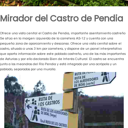
Mirador del Castro de Pendia
Ofrece una vista cenital el Castro de Pendia, importante asentamiento castreño
Se sitúa en la margen izquierda de la carretera AS-12 y cuenta con una
pequeña zona de aparcamiento y descanso. Ofrece una vista cenital sobre el
castro, situado a unos 3 km por carretera, y dispone de un panel interpretativo
que aporta información sobre este poblado castreño, uno de los más importantes
de Asturias y por ello declarado Bien de Interés Cultural. El castro se encuentra
junto a los meandros del Río Pendia y está integrado por una acrópolis y un
poblado, separados por una muralla.