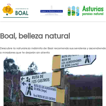
Boal, belleza natural
Descubre la naturaleza indómita de Boal recorriendo sus senderos y ascendiendo
a miradores que te dejarán sin aliento